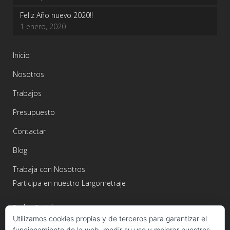
Feliz Año nuevo 2020!!
1 enero, 2020
Inicio
Nosotros
Trabajos
Presupuesto
Contactar
Blog
Trabaja con Nosotros
Participa en nuestro Largometraje
Redes Sociales
Utilizamos cookies propias y de terceros para garantizar el
funcionamiento de la web, medir su uso y mejorar nuestros