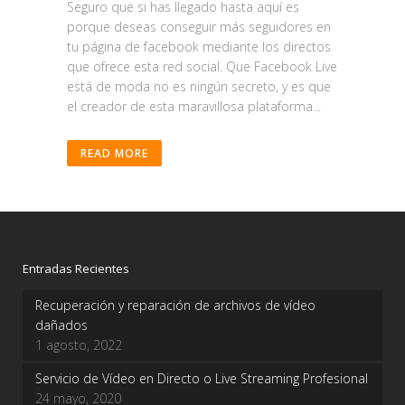
Seguro que si has llegado hasta aquí es
porque deseas conseguir más seguidores en
tu página de facebook mediante los directos
que ofrece esta red social. Que Facebook Live
está de moda no es ningún secreto, y es que
el creador de esta maravillosa plataforma...
READ MORE
Entradas Recientes
Recuperación y reparación de archivos de vídeo
dañados
1 agosto, 2022
Servicio de Vídeo en Directo o Live Streaming Profesional
24 mayo, 2020