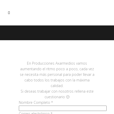
En Producciones Axarmedios vamos
aumentando el ritmo poco a poco, cada vez
se necesita más personal para poder llevar a
cabo todos los trabajos con la máxima
calidad.
Si deseas trabajar con nosotros rellena este
cuestionario 🙂
Nombre Completo *
Correo electrónico *