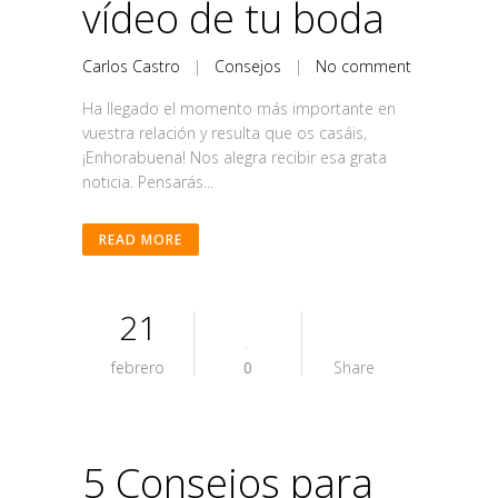
vídeo de tu boda
Carlos Castro
|
Consejos
|
No comment
Ha llegado el momento más importante en
vuestra relación y resulta que os casáis,
¡Enhorabuena! Nos alegra recibir esa grata
noticia. Pensarás...
READ MORE
21
febrero
0
Share
5 Consejos para