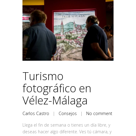
Turismo
fotográfico en
Vélez-Málaga
Carlos Castro
|
Consejos
|
No comment
Llega el fin de semana o tienes un día libre, y
deseas hacer algo diferente. Ves tú cámara, y