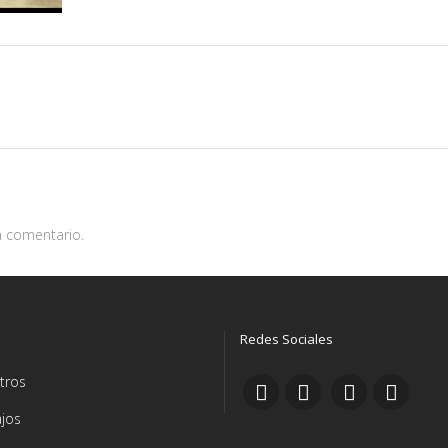
n comentario.
Redes Sociales
tros
jos