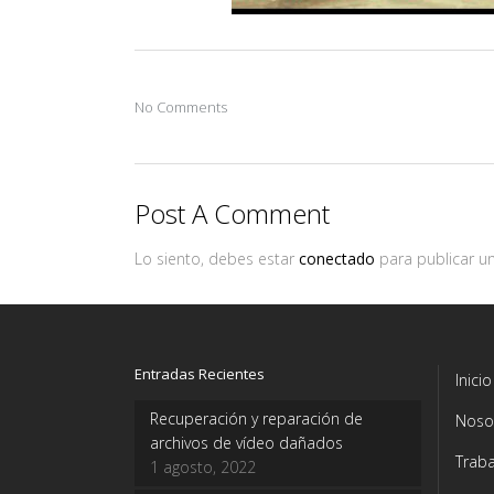
No Comments
Post A Comment
Lo siento, debes estar
conectado
para publicar u
Entradas Recientes
Inicio
Recuperación y reparación de
Noso
archivos de vídeo dañados
Traba
1 agosto, 2022