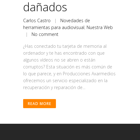
dañados
Carlos Castro
|
Novedades de
herramientas para audiovisual
,
Nuestra Web
|
No comment
¿Has conectado tu tarjeta de memoria al
ordenador y te has encontrado con que
algunos vídeos no se abren o están
corruptos? Esta situación es más común de
lo que parece, y en Producciones Axarmedios
ofrecemos un servicio especializado en la
recuperación y reparación de...
READ MORE