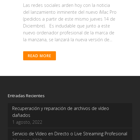
Las redes sociales arden hoy con la noticia
del lanzamiento inminente del nuevo iMac Pro
(pedidos a partir de este mismo jueves 14 de
Diciembre). Es indudable que junto a este
nuevo ordenador profesional de la marca de
la manzana, se lanzará la nueva versión de...
READ MORE
Entradas Recientes
Recuperación y reparación de archivos de vídeo
dañados
1 agosto, 2022
Servicio de Vídeo en Directo o Live Streaming Profesional