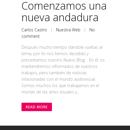
Comenzamos una
nueva andadura
Carlos Castro
|
Nuestra Web
|
No
comment
Después mucho tiempo dándole vueltas al
tema, por fin nos hemos decidido y
presentamos nuestro Nuevo Blog. En él, os
mantendremos informados de nuestros
trabajos, pero también de noticias
relacionadas con el mundo audiovisual.
Somos muchos los que trabajamos en el
mundo de las artes visuales y...
READ MORE