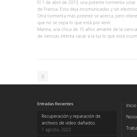
El 1 de abril de 2013, una potente tormenta solar 
de Francia. Esta deja incomunicadas y sin electric
Otra tormenta más potente se acerca, pero inter
que no se sepa lo que está por venir.
Marina, una chica de 15 años amante de la ciencia
de ciencias intenta sacar a la luz lo que está ocur
Entradas Recientes
Inicio
Recuperación y reparación de
Noso
archivos de vídeo dañados
Traba
1 agosto, 2022