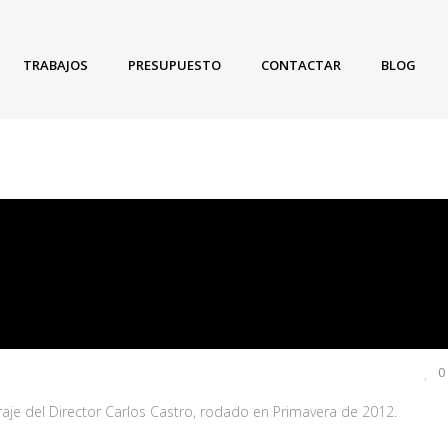
TRABAJOS
PRESUPUESTO
CONTACTAR
BLOG
0
aje del Director Carlos Castro, rodado en Primavera de 2012.