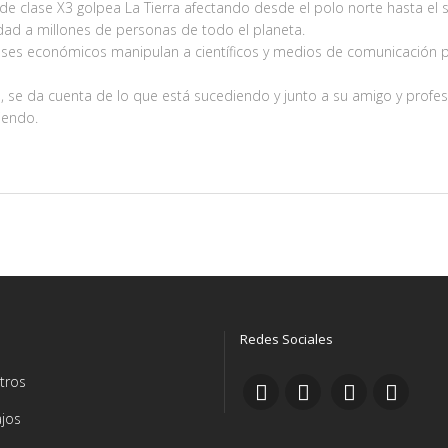
de clase X3 golpea La Tierra afectando desde el polo norte hasta el 
idad a millones de personas de todo el planeta.
eses económicos manipulan a científicos y medios de comunicación 
, se da cuenta de lo que está sucediendo y junto a su amigo y profe
riendo.
Redes Sociales
tros
jos