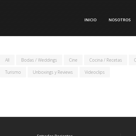
INICIO
NOSOTROS
All
Bodas / Weddings
Cine
Cocina / Recetas
C
Turismo
Unboxings y Reviews
Videoclips