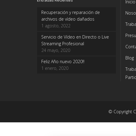
Entradas Recientes
Inicio
Recuperación y reparación de
Noso
archivos de vídeo dañados
Traba
1 agosto, 2022
Pres
Servicio de Vídeo en Directo o Live
Streaming Profesional
Cont
24 mayo, 2020
Blog
Feliz Año nuevo 2020!!
1 enero, 2020
Trab
Parti
© Copyright 