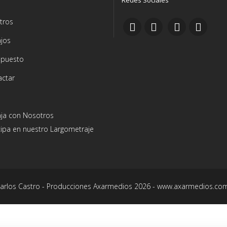
Redes Sociales
tros
jos
upuesto
actar
aja con Nosotros
cipa en nuestro Largometraje
Carlos Castro - Producciones Axarmedios 2026 - www.axarmedios.co