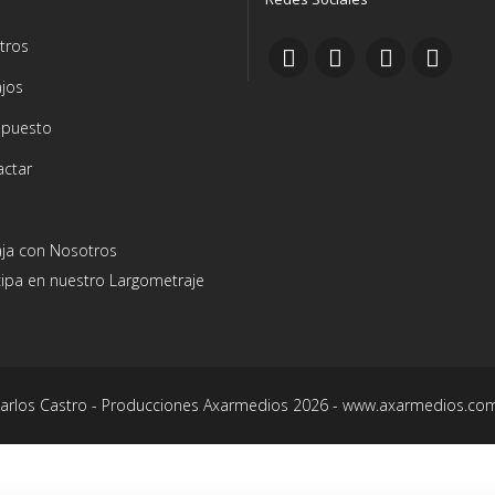
tros
jos
upuesto
actar
aja con Nosotros
cipa en nuestro Largometraje
Carlos Castro - Producciones Axarmedios 2026 - www.axarmedios.co