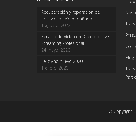
Inicio
Recuperación y reparación de
Noso
archivos de vídeo dañados
Traba
1 agosto, 2022
Pres
Servicio de Vídeo en Directo o Live
Streaming Profesional
Cont
24 mayo, 2020
Blog
Feliz Año nuevo 2020!!
1 enero, 2020
Trab
Parti
© Copyright 