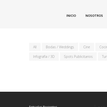
INICIO
NOSOTROS
All
Bodas / Weddings
Cine
Coci
Infografía / 3D
Spots Publicitarios
Tu
Entradas Recientes