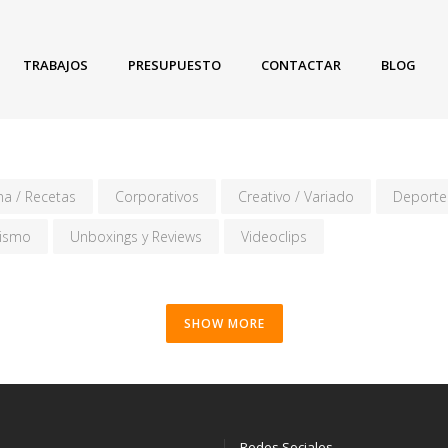
TRABAJOS
PRESUPUESTO
CONTACTAR
BLOG
na / Recetas
Corporativos
Creativo / Variado
Deporte
rismo
Unboxings y Reviews
Videoclips
SHOW MORE
Redes Sociales