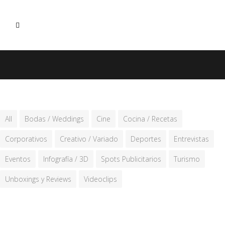
All
Bodas / Weddings
Cine
Cocina / Recetas
Corporativos
Creativo / Variado
Deportes
Entrevistas
Eventos
Infografía / 3D
Spots Publicitarios
Turismo
Unboxings y Reviews
Videoclips