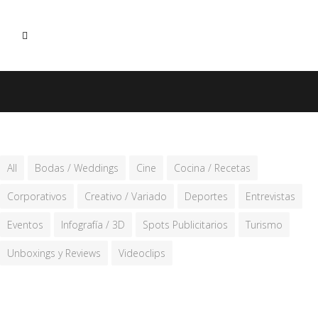
All
Bodas / Weddings
Cine
Cocina / Recetas
Corporativos
Creativo / Variado
Deportes
Entrevistas
Eventos
Infografía / 3D
Spots Publicitarios
Turismo
Unboxings y Reviews
Videoclips